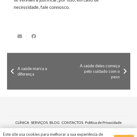
necessidade, fale connosco.
A saúde deles começa
A saúde marca a
pelo cuidado com o
diferença
peso
CLÍNICA
SERVIÇOS
BLOG
CONTACTOS
Política de Privacidade
© Design MYLU 2019
Este site usa cookies para melhorar a sua experiência de